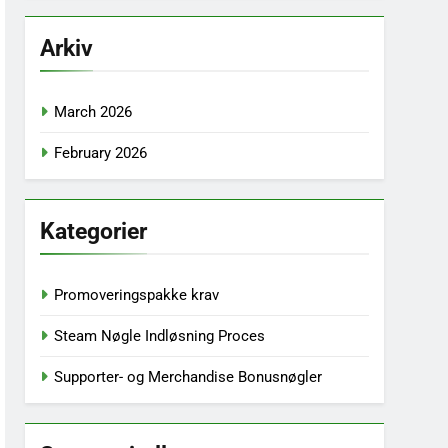
Arkiv
March 2026
February 2026
Kategorier
Promoveringspakke krav
Steam Nøgle Indløsning Proces
Supporter- og Merchandise Bonusnøgler