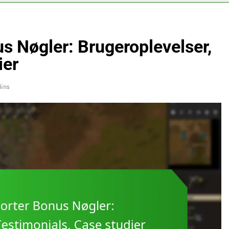
s Nøgler: Brugeroplevelser,
ier
ins