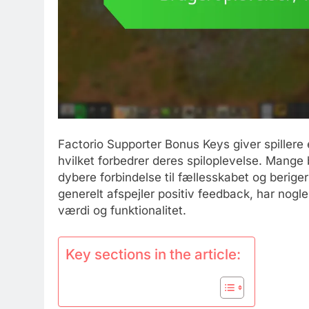
Factorio Supporter Bonus Keys giver spillere e
hvilket forbedrer deres spiloplevelse. Mange 
dybere forbindelse til fællesskabet og berige
generelt afspejler positiv feedback, har nogl
værdi og funktionalitet.
Key sections in the article: