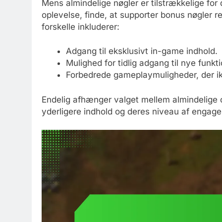
Mens almindelige nøgler er tilstrækkelige for 
oplevelse, finde, at supporter bonus nøgler r
forskelle inkluderer:
Adgang til eksklusivt in-game indhold.
Mulighed for tidlig adgang til nye funkti
Forbedrede gameplaymuligheder, der ikke
Endelig afhænger valget mellem almindelige o
yderligere indhold og deres niveau af engageme