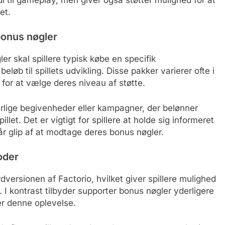
et.
bonus nøgler
ler skal spillere typisk købe en specifik
løb til spillets udvikling. Disse pakker varierer ofte i
d for at vælge deres niveau af støtte.
rlige begivenheder eller kampagner, der belønner
let. Det er vigtigt for spillere at holde sig informeret
går glip af at modtage deres bonus nøgler.
oder
dversionen af Factorio, hvilket giver spillere mulighed
I kontrast tilbyder supporter bonus nøgler yderligere
er denne oplevelse.