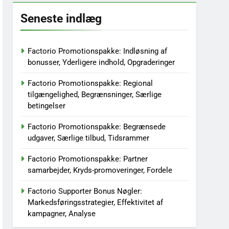
Seneste indlæg
Factorio Promotionspakke: Indløsning af
bonusser, Yderligere indhold, Opgraderinger
Factorio Promotionspakke: Regional
tilgængelighed, Begrænsninger, Særlige
betingelser
Factorio Promotionspakke: Begrænsede
udgaver, Særlige tilbud, Tidsrammer
Factorio Promotionspakke: Partner
samarbejder, Kryds-promoveringer, Fordele
Factorio Supporter Bonus Nøgler:
Markedsføringsstrategier, Effektivitet af
kampagner, Analyse