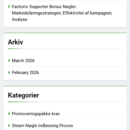
Factorio Supporter Bonus Nøgler:
Markedsføringsstrategier, Effektivitet af kampagner,
Analyse
Arkiv
March 2026
February 2026
Kategorier
Promoveringspakke krav
Steam Nøgle Indløsning Proces