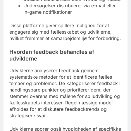
Undersøgelser distribueret via e-mail eller
in-game notifikationer
Disse platforme giver spillere mulighed for at
engagere sig med fællesskabet og udviklerne,
hvilket fremmer et samarbejdsmiljø for forbedring.
Hvordan feedback behandles af
udviklerne
Udviklerne analyserer feedback gennem
systematiske metoder for at identificere fælles
temaer og problemer. De kategoriserer feedback i
handlingsbare punkter og prioriterer dem, der
stemmer overens med målene for spiludvikling og
fællesskabets interesser. Regelmæssige møder
afholdes for at diskutere feedbacktrends og
strategisere svar.
Udviklerne sporer også hyppigheden af specifikke