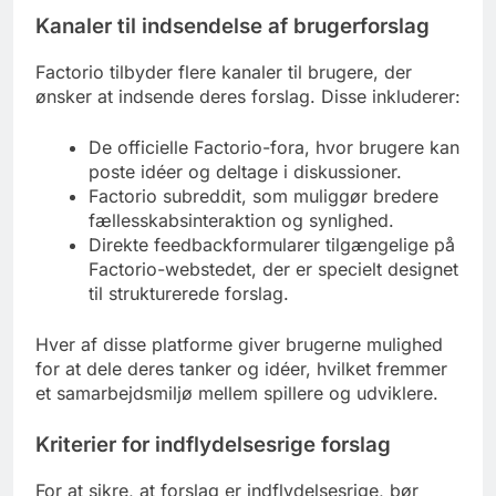
Kanaler til indsendelse af brugerforslag
Factorio tilbyder flere kanaler til brugere, der
ønsker at indsende deres forslag. Disse inkluderer:
De officielle Factorio-fora, hvor brugere kan
poste idéer og deltage i diskussioner.
Factorio subreddit, som muliggør bredere
fællesskabsinteraktion og synlighed.
Direkte feedbackformularer tilgængelige på
Factorio-webstedet, der er specielt designet
til strukturerede forslag.
Hver af disse platforme giver brugerne mulighed
for at dele deres tanker og idéer, hvilket fremmer
et samarbejdsmiljø mellem spillere og udviklere.
Kriterier for indflydelsesrige forslag
For at sikre, at forslag er indflydelsesrige, bør