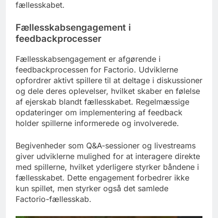
fællesskabet.
Fællesskabsengagement i
feedbackprocesser
Fællesskabsengagement er afgørende i
feedbackprocessen for Factorio. Udviklerne
opfordrer aktivt spillere til at deltage i diskussioner
og dele deres oplevelser, hvilket skaber en følelse
af ejerskab blandt fællesskabet. Regelmæssige
opdateringer om implementering af feedback
holder spillerne informerede og involverede.
Begivenheder som Q&A-sessioner og livestreams
giver udviklerne mulighed for at interagere direkte
med spillerne, hvilket yderligere styrker båndene i
fællesskabet. Dette engagement forbedrer ikke
kun spillet, men styrker også det samlede
Factorio-fællesskab.