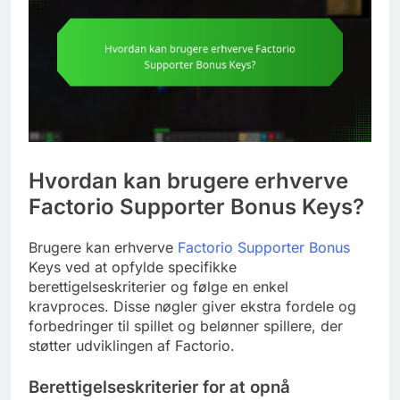
Hvordan kan brugere erhverve
Factorio Supporter Bonus Keys?
Brugere kan erhverve
Factorio Supporter Bonus
Keys ved at opfylde specifikke
berettigelseskriterier og følge en enkel
kravproces. Disse nøgler giver ekstra fordele og
forbedringer til spillet og belønner spillere, der
støtter udviklingen af Factorio.
Berettigelseskriterier for at opnå