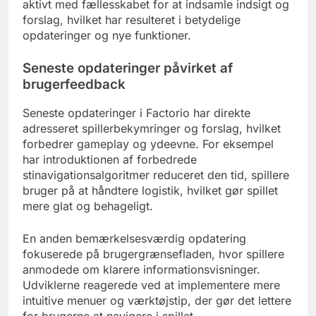
aktivt med fællesskabet for at indsamle indsigt og
forslag, hvilket har resulteret i betydelige
opdateringer og nye funktioner.
Seneste opdateringer påvirket af
brugerfeedback
Seneste opdateringer i Factorio har direkte
adresseret spillerbekymringer og forslag, hvilket
forbedrer gameplay og ydeevne. For eksempel
har introduktionen af forbedrede
stinavigationsalgoritmer reduceret den tid, spillere
bruger på at håndtere logistik, hvilket gør spillet
mere glat og behageligt.
En anden bemærkelsesværdig opdatering
fokuserede på brugergrænsefladen, hvor spillere
anmodede om klarere informationsvisninger.
Udviklerne reagerede ved at implementere mere
intuitive menuer og værktøjstip, der gør det lettere