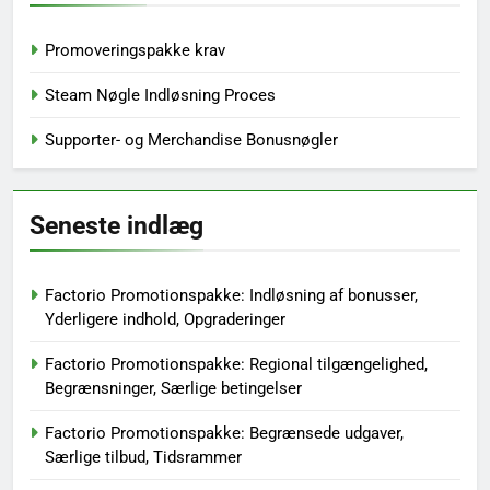
Promoveringspakke krav
Steam Nøgle Indløsning Proces
Supporter- og Merchandise Bonusnøgler
Seneste indlæg
Factorio Promotionspakke: Indløsning af bonusser,
Yderligere indhold, Opgraderinger
Factorio Promotionspakke: Regional tilgængelighed,
Begrænsninger, Særlige betingelser
Factorio Promotionspakke: Begrænsede udgaver,
Særlige tilbud, Tidsrammer