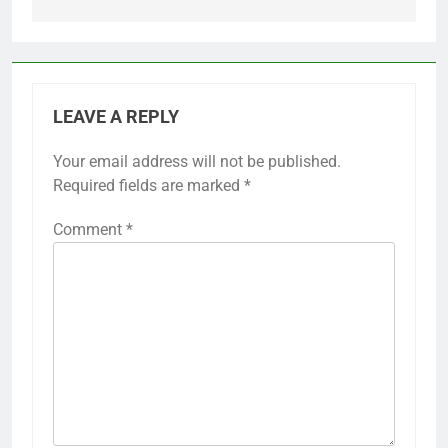
LEAVE A REPLY
Your email address will not be published.
Required fields are marked
*
Comment
*