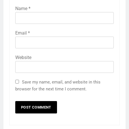
Name
*
Email
*
Website
Save my name, email, and website in this
browser for the next time I comment.