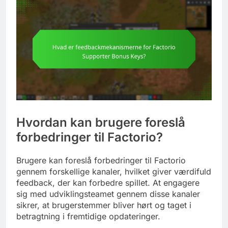
Hvordan kan brugere foreslå
forbedringer til Factorio?
Brugere kan foreslå forbedringer til Factorio
gennem forskellige kanaler, hvilket giver værdifuld
feedback, der kan forbedre spillet. At engagere
sig med udviklingsteamet gennem disse kanaler
sikrer, at brugerstemmer bliver hørt og taget i
betragtning i fremtidige opdateringer.