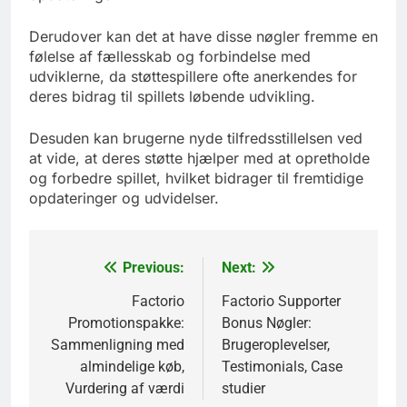
Derudover kan det at have disse nøgler fremme en
følelse af fællesskab og forbindelse med
udviklerne, da støttespillere ofte anerkendes for
deres bidrag til spillets løbende udvikling.
Desuden kan brugerne nyde tilfredsstillelsen ved
at vide, at deres støtte hjælper med at opretholde
og forbedre spillet, hvilket bidrager til fremtidige
opdateringer og udvidelser.
Previous:
Next:
Post
navigation
Factorio
Factorio Supporter
Promotionspakke:
Bonus Nøgler:
Sammenligning med
Brugeroplevelser,
almindelige køb,
Testimonials, Case
Vurdering af værdi
studier