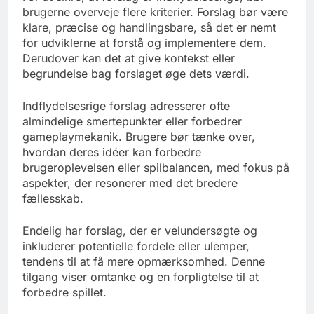
brugerne overveje flere kriterier. Forslag bør være
klare, præcise og handlingsbare, så det er nemt
for udviklerne at forstå og implementere dem.
Derudover kan det at give kontekst eller
begrundelse bag forslaget øge dets værdi.
Indflydelsesrige forslag adresserer ofte
almindelige smertepunkter eller forbedrer
gameplaymekanik. Brugere bør tænke over,
hvordan deres idéer kan forbedre
brugeroplevelsen eller spilbalancen, med fokus på
aspekter, der resonerer med det bredere
fællesskab.
Endelig har forslag, der er velundersøgte og
inkluderer potentielle fordele eller ulemper,
tendens til at få mere opmærksomhed. Denne
tilgang viser omtanke og en forpligtelse til at
forbedre spillet.