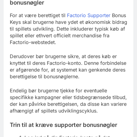
bonusnøgler
For at være berettiget til
Factorio Supporter
Bonus
Keys skal brugerne have ydet et økonomisk bidrag
til spillets udvikling. Dette inkluderer typisk køb af
spillet eller ethvert officielt merchandise fra
Factorio-webstedet.
Derudover bør brugerne sikre, at deres køb er
knyttet til deres Factorio-konto. Denne forbindelse
er afgørende for, at systemet kan genkende deres
berettigelse til bonusnøglerne.
Endelig bør brugerne tjekke for eventuelle
specifikke kampagner eller tidsbegrænsede tilbud,
der kan påvirke berettigelsen, da disse kan variere
afhængigt af spillets udviklingscyklus.
Trin til at kræve supporter bonusnøgler