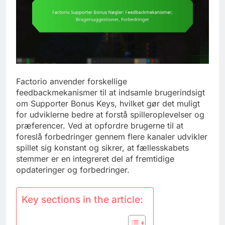
Factorio anvender forskellige
feedbackmekanismer til at indsamle brugerindsigt
om Supporter Bonus Keys, hvilket gør det muligt
for udviklerne bedre at forstå spilleroplevelser og
præferencer. Ved at opfordre brugerne til at
foreslå forbedringer gennem flere kanaler udvikler
spillet sig konstant og sikrer, at fællesskabets
stemmer er en integreret del af fremtidige
opdateringer og forbedringer.
Key sections in the article: