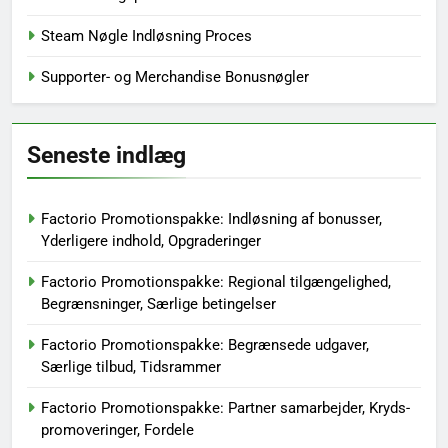
Steam Nøgle Indløsning Proces
Supporter- og Merchandise Bonusnøgler
Seneste indlæg
Factorio Promotionspakke: Indløsning af bonusser,
Yderligere indhold, Opgraderinger
Factorio Promotionspakke: Regional tilgængelighed,
Begrænsninger, Særlige betingelser
Factorio Promotionspakke: Begrænsede udgaver,
Særlige tilbud, Tidsrammer
Factorio Promotionspakke: Partner samarbejder, Kryds-
promoveringer, Fordele