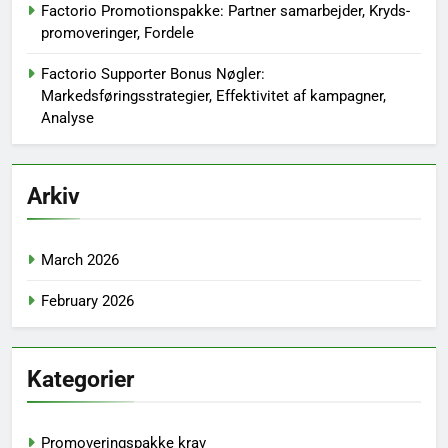
Factorio Promotionspakke: Partner samarbejder, Kryds-
promoveringer, Fordele
Factorio Supporter Bonus Nøgler:
Markedsføringsstrategier, Effektivitet af kampagner,
Analyse
Arkiv
March 2026
February 2026
Kategorier
Promoveringspakke krav