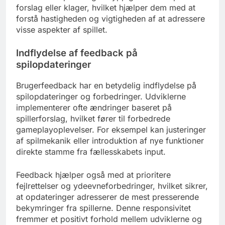
forslag eller klager, hvilket hjælper dem med at
forstå hastigheden og vigtigheden af at adressere
visse aspekter af spillet.
Indflydelse af feedback på
spilopdateringer
Brugerfeedback har en betydelig indflydelse på
spilopdateringer og forbedringer. Udviklerne
implementerer ofte ændringer baseret på
spillerforslag, hvilket fører til forbedrede
gameplayoplevelser. For eksempel kan justeringer
af spilmekanik eller introduktion af nye funktioner
direkte stamme fra fællesskabets input.
Feedback hjælper også med at prioritere
fejlrettelser og ydeevneforbedringer, hvilket sikrer,
at opdateringer adresserer de mest presserende
bekymringer fra spillerne. Denne responsivitet
fremmer et positivt forhold mellem udviklerne og