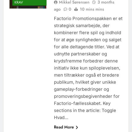
Mikkel Sørensen
3 months
KRAV
ago
0
10 mins mins
Factorio Promotionspakken er et
strategisk samarbejde, der
kombinerer flere spil og indhold
for at øge synligheden og salget
for alle deltagende titler. Ved at
udnytte partnerskaber og
krydsfremme forbedrer denne
initiativ ikke kun spiloplevelsen,
men tiltrækker også et bredere
publikum, hvilket giver unikke
gameplay-forbedringer og
promoveringsbegivenheder for
Factorio-fællesskabet. Key
sections in the article: Toggle
Hvad…
Read More