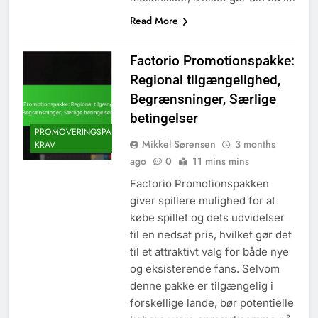
Read More
Factorio Promotionspakke:
Regional tilgængelighed,
Begrænsninger, Særlige
betingelser
PROMOVERINGSPAKKE
Mikkel Sørensen
3 months
KRAV
ago
0
11 mins mins
Factorio Promotionspakken
giver spillere mulighed for at
købe spillet og dets udvidelser
til en nedsat pris, hvilket gør det
til et attraktivt valg for både nye
og eksisterende fans. Selvom
denne pakke er tilgængelig i
forskellige lande, bør potentielle