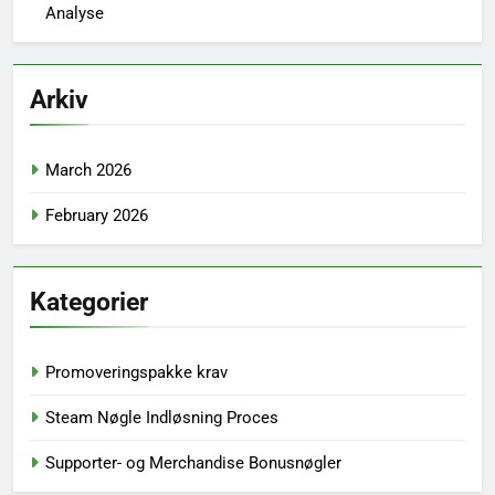
Analyse
Arkiv
March 2026
February 2026
Kategorier
Promoveringspakke krav
Steam Nøgle Indløsning Proces
Supporter- og Merchandise Bonusnøgler