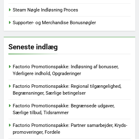
Steam Nøgle Indløsning Proces
Supporter- og Merchandise Bonusnøgler
Seneste indlæg
Factorio Promotionspakke: Indløsning af bonusser,
Yderligere indhold, Opgraderinger
Factorio Promotionspakke: Regional tilgængelighed,
Begrænsninger, Særlige betingelser
Factorio Promotionspakke: Begrænsede udgaver,
Særlige tilbud, Tidsrammer
Factorio Promotionspakke: Partner samarbejder, Kryds-
promoveringer, Fordele