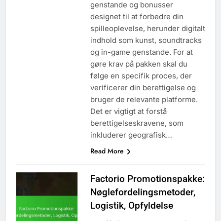
genstande og bonusser
designet til at forbedre din
spilleoplevelse, herunder digitalt
indhold som kunst, soundtracks
og in-game genstande. For at
gøre krav på pakken skal du
følge en specifik proces, der
verificerer din berettigelse og
bruger de relevante platforme.
Det er vigtigt at forstå
berettigelseskravene, som
inkluderer geografisk…
Read More
Factorio Promotionspakke:
Nøglefordelingsmetoder,
Logistik, Opfyldelse