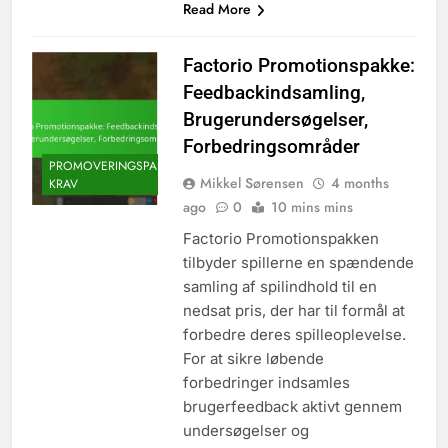
Read More
Factorio Promotionspakke:
Feedbackindsamling,
Brugerundersøgelser,
Forbedringsområder
PROMOVERINGSPAKKE
Mikkel Sørensen
4 months
KRAV
ago
0
10 mins mins
Factorio Promotionspakken
tilbyder spillerne en spændende
samling af spilindhold til en
nedsat pris, der har til formål at
forbedre deres spilleoplevelse.
For at sikre løbende
forbedringer indsamles
brugerfeedback aktivt gennem
undersøgelser og