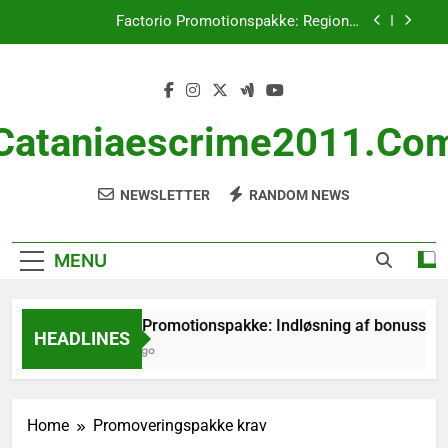
Skip
betingelser
Factorio Promotionspakke: Begrænsede udgaver,
to
Særlige tilbud, Tidsrammer
content
Factorio Promotionspakke: Partner samarbejder,
Kryds-promoveringer, Fordele
Factorio Promotionspakke: Indløsning af
bonusser, Yderligere indhold, Opgraderinger
Cataniaescrime2011.co
Factorio Promotionspakke: Regional
tilgængelighed, Begrænsninger, Særlige
betingelser
NEWSLETTER
RANDOM NEWS
Factorio Promotionspakke: Begrænsede udgaver,
Særlige tilbud, Tidsrammer
Factorio Promotionspakke: Partner samarbejder,
Kryds-promoveringer, Fordele
MENU
Factorio Promotionspakke: Indløsning af bonusser, Yde
HEADLINES
3 Months Ago
Home
Promoveringspakke krav