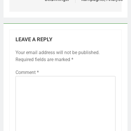
LEAVE A REPLY
Your email address will not be published.
Required fields are marked
*
Comment
*