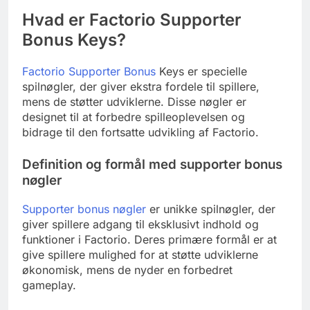
Hvad er Factorio Supporter
Bonus Keys?
Factorio Supporter Bonus
Keys er specielle
spilnøgler, der giver ekstra fordele til spillere,
mens de støtter udviklerne. Disse nøgler er
designet til at forbedre spilleoplevelsen og
bidrage til den fortsatte udvikling af Factorio.
Definition og formål med supporter bonus
nøgler
Supporter bonus nøgler
er unikke spilnøgler, der
giver spillere adgang til eksklusivt indhold og
funktioner i Factorio. Deres primære formål er at
give spillere mulighed for at støtte udviklerne
økonomisk, mens de nyder en forbedret
gameplay.