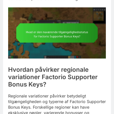
Hvordan påvirker regionale
variationer Factorio Supporter
Bonus Keys?
Regionale variationer påvirker betydeligt
tilgængeligheden og typerne af Factorio Supporter
Bonus Keys. Forskellige regioner kan have
eksklusive nøgler, varierende bonusser og