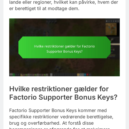
lande eller regioner, hvilket kan påvirke, hvem der
er berettiget til at modtage dem.
Hvilke restriktioner gælder for
Factorio Supporter Bonus Keys?
Factorio Supporter Bonus Keys kommer med
specifikke restriktioner vedrørende berettigelse,
brug og overførbarhed. At forstå disse