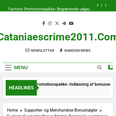
Skip
betingelser
Factorio Promotionspakke: Begrænsede udgaver,
to
Særlige tilbud, Tidsrammer
content
Factorio Promotionspakke: Partner samarbejder,
Kryds-promoveringer, Fordele
Factorio Promotionspakke: Indløsning af
bonusser, Yderligere indhold, Opgraderinger
Cataniaescrime2011.co
Factorio Promotionspakke: Regional
tilgængelighed, Begrænsninger, Særlige
betingelser
NEWSLETTER
RANDOM NEWS
Factorio Promotionspakke: Begrænsede udgaver,
Særlige tilbud, Tidsrammer
Factorio Promotionspakke: Partner samarbejder,
Kryds-promoveringer, Fordele
MENU
Factorio Promotionspakke: Indløsning af bonusser, Yderl
HEADLINES
3 Months Ago
Home
Supporter- og Merchandise Bonusnøgler