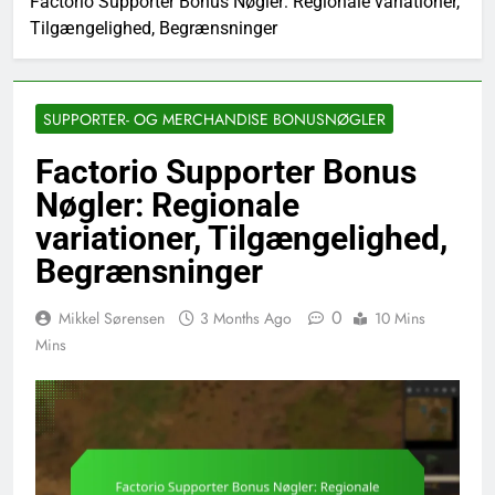
Factorio Supporter Bonus Nøgler: Regionale variationer,
Tilgængelighed, Begrænsninger
SUPPORTER- OG MERCHANDISE BONUSNØGLER
Factorio Supporter Bonus
Nøgler: Regionale
variationer, Tilgængelighed,
Begrænsninger
0
Mikkel Sørensen
3 Months Ago
10 Mins
Mins