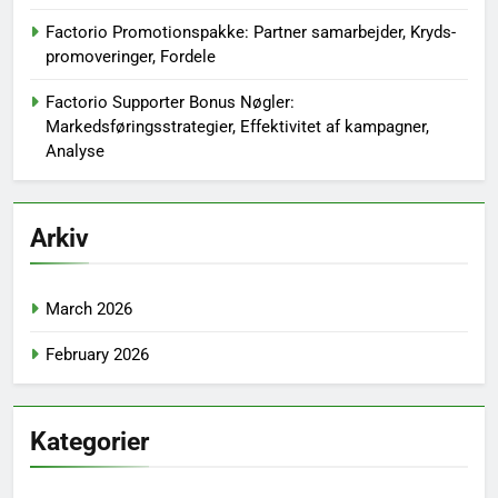
Factorio Promotionspakke: Partner samarbejder, Kryds-
promoveringer, Fordele
Factorio Supporter Bonus Nøgler:
Markedsføringsstrategier, Effektivitet af kampagner,
Analyse
Arkiv
March 2026
February 2026
Kategorier