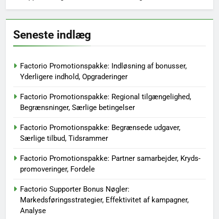
Seneste indlæg
Factorio Promotionspakke: Indløsning af bonusser,
Yderligere indhold, Opgraderinger
Factorio Promotionspakke: Regional tilgængelighed,
Begrænsninger, Særlige betingelser
Factorio Promotionspakke: Begrænsede udgaver,
Særlige tilbud, Tidsrammer
Factorio Promotionspakke: Partner samarbejder, Kryds-
promoveringer, Fordele
Factorio Supporter Bonus Nøgler:
Markedsføringsstrategier, Effektivitet af kampagner,
Analyse