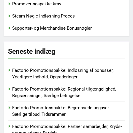
Promoveringspakke krav
Steam Nøgle Indløsning Proces
Supporter- og Merchandise Bonusnøgler
Seneste indlæg
Factorio Promotionspakke: Indløsning af bonusser,
Yderligere indhold, Opgraderinger
Factorio Promotionspakke: Regional tilgængelighed,
Begrænsninger, Særlige betingelser
Factorio Promotionspakke: Begrænsede udgaver,
Særlige tilbud, Tidsrammer
Factorio Promotionspakke: Partner samarbejder, Kryds-