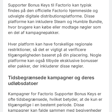
Supporter Bonus Keys til Factorio kan typisk
findes på den officielle Factorio hjemmeside og
udvalgte digitale distributionsplatforme. Disse
platforme kan inkludere Steam og Humble Bundle,
hvor brugere kan købe eller modtage nøgler som
en del af kampagnepakker.
Hver platform kan have forskellige regionale
restriktioner, så det er vigtigt at verificere
tilgængeligheden baseret på din placering. Nogle
platforme kan også tilbyde eksklusive bonusser
eller pakker, der inkluderer disse nøgler.
Tidsbegrænsede kampagner og deres
udløbsdatoer
Kampagner for Factorio Supporter Bonus Keys er
ofte tidsbegrænsede, hvilket betyder, at de kun er
tilgængelige i en bestemt periode. Disse
kampagner kan falde sammen med begivenheder