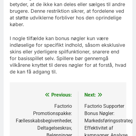
betyder, at de ikke kan deles eller sælges til andre
brugere. Denne restriktion sikrer, at fordelene ved
at støtte udviklerne forbliver hos den oprindelige
køber.
I nogle tilfælde kan bonus nøgler kun være
indløselige for specifikt indhold, såsom eksklusive
skins eller yderligere spilfunktioner, snarere end
for basisspillet selv. Spillere bør gennemgå
vilkårene knyttet til deres nøgler for at forstå, hvad
de kan få adgang til.
Previous:
Next:
Post
navigation
Factorio
Factorio Supporter
Promotionspakke:
Bonus Nøgler:
Fællesskabsbegivenheder,
Markedsføringsstrategie
Deltagelseskrav,
Effektivitet af
Belønninger
kampagner, Analyse