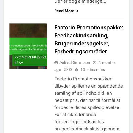
Der er dog almindelige…
Read More
Factorio Promotionspakke:
Feedbackindsamling,
Brugerundersøgelser,
Forbedringsområder
PROMOVERINGSPAKKE
Mikkel Sørensen
4 months
KRAV
ago
0
10 mins mins
Factorio Promotionspakken
tilbyder spillerne en spændende
samling af spilindhold til en
nedsat pris, der har til formål at
forbedre deres spilleoplevelse.
For at sikre løbende
forbedringer indsamles
brugerfeedback aktivt gennem