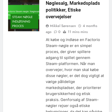
Nøglesalg, Markedsplads
politikker, Etiske
overvejelser
STEAM NØGLE
INDLØSNING
Mikkel Sørensen
4 months
PROCES
ago
0
11 mins mins
At købe og indløse en Factorio
Steam-nøgle er en simpel
proces, der giver spillere
adgang til spillet gennem
Steam-platformen. Når man
overvejer, hvor man skal købe
disse nøgler, er det dog vigtigt at
vælge pålidelige
markedspladser, der prioriterer
brugersikkerhed og etisk
praksis. Genforsalg af Steam-
nøgler rejser også etiske
bekymringer, da det kan påvirke